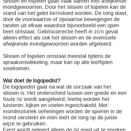
Slissen en lispelen gaan vaak samen met afwijkende
mondgewoonten. Door het slissen of lispelen kan de
stand van het gebit beïnvloed worden. De tong duwt,
door de voorwaartse of zijwaartse bewegingen de
tanden uit elkaar waardoor bijvoorbeeld een open
beet ontstaat. Gebitscorrectie heeft in zo’n geval
alleen effect als ook het slissen en de eventuele
afwijkende mondgewoonten worden afgeleerd.
Slissen of lispelen ontstaat meestal tijdens de
spraakontwikkeling, maar kan op alle leeftijden
voorkomen.
Wat doet de logopedist?
De logopedist gaat na wat de oorzaak van het
slissen is. Het onderscheid tussen een goede en een
foute /s/ wordt aangeleerd; hierbij worden het
luisteren, kijken en voelen ingeschakeld. Met
mondmotoriek oefeningen worden de spieren in de
mond versterkt en men leert de tong op de juiste
wijze te gebruiken.
Eerst wordt geleerd alleen de /s/ goed uit te spreken,