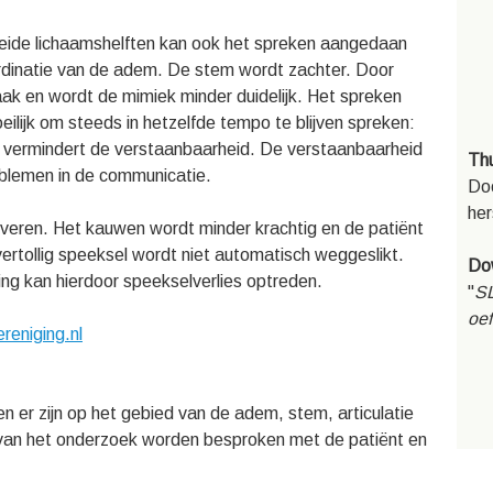
eide lichaamshelften kan ook het spreken aangedaan
ördinatie van de adem. De stem wordt zachter. Door
raak en wordt de mimiek minder duidelijk. Het spreken
eilijk om steeds in hetzelfde tempo te blijven spreken:
 vermindert de verstaanbaarheid. De verstaanbaarheid
Thu
roblemen in de communicatie.
Doo
her
veren. Het kauwen wordt minder krachtig en de patiënt
 overtollig speeksel wordt niet automatisch weggeslikt.
Do
ng kan hierdoor speekselverlies optreden.
"
S
oef
reniging.nl
 er zijn op het gebied van de adem, stem, articulatie
n van het onderzoek worden besproken met de patiënt en