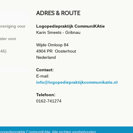
ADRES & ROUTE
reniging voor
Logopediepraktijk CommuniKAtie
Karin Smeets - Gribnau
ster voor
Wijde Omloop 84
 246)
4904 PR Oosterhout
Nederland
Contact:
E-mail:
info@logopediepraktijkcommunikatie.nl
Telefoon:
0162-741274
ogopediepraktijk CommuniKAtie. Alle rechten voorbehouden.