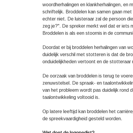
woordherhalingen en klankherhalingen, en m
schriftelijk. Broddelen kan samen gaan met h
echter niet. De luisteraar zal de persoon d
zeg je?". De spreker merkt wel dat er iets m
Broddelen is als een stoornis in de commun
Doordat er bij broddelen herhalingen van wo
duidelijk verschil met stotteren is dat de b
onduidelijkheden vertoont en de stotteraar
De oorzaak van broddelen is terug te voere
zenuwstelsel. De spraak- en taalontwikkeli
van het probleem wordt pas duidelijk rond de
taalontwikkeling voltooid is.
Op latere leeftijd kan broddelen het carri
de spreekvaardigheid gesteld worden.
Wat doet de logopedist?