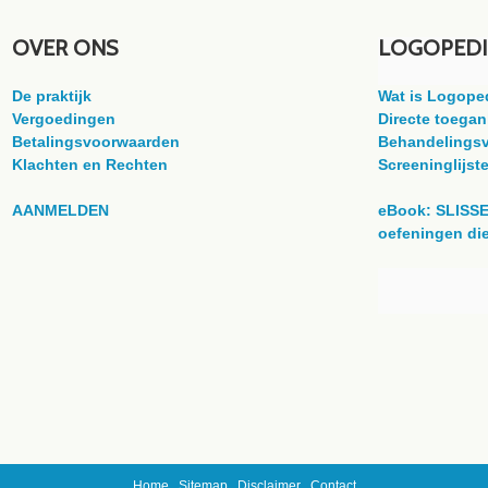
OVER ONS
LOGOPEDI
De praktijk
Wat is Logope
Vergoedingen
Directe toegan
Betalingsvoorwaarden
Behandelingsv
Klachten en Rechten
Screeninglijst
AANMELDEN
eBook: SLISS
oefeningen die
Home
Sitemap
Disclaimer
Contact