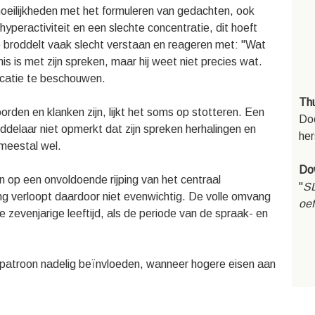
oeilijkheden met het formuleren van gedachten, ook
yperactiviteit en een slechte concentratie, dit hoeft
ie broddelt vaak slecht verstaan en reageren met: "Wat
is is met zijn spreken, maar hij weet niet precies wat.
icatie te beschouwen.
Thu
orden en klanken zijn, lijkt het soms op stotteren. Een
Doo
roddelaar niet opmerkt dat zijn spreken herhalingen en
her
 meestal wel.
Do
n op een onvoldoende rijping van het centraal
"
S
ng verloopt daardoor niet evenwichtig. De volle omvang
oef
 zevenjarige leeftijd, als de periode van de spraak- en
èrepatroon nadelig beïnvloeden, wanneer hogere eisen aan